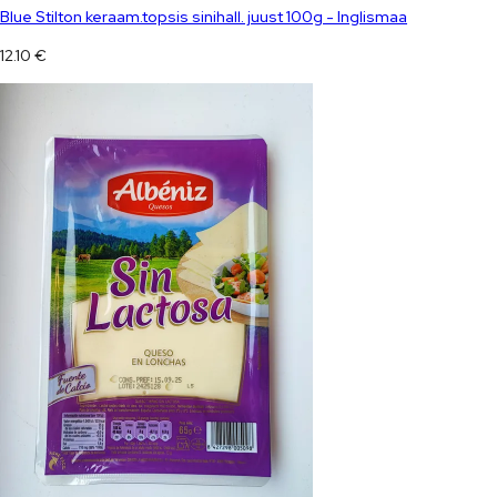
Blue Stilton keraam.topsis sinihall. juust 100g - Inglismaa
12.10
€