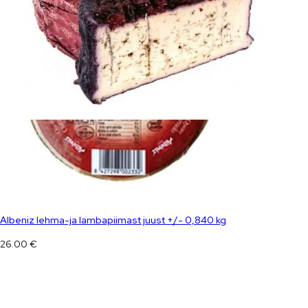
Albeniz lehma-ja lambapiimast juust +/- 0,840 kg
26.00
€