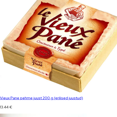
Vieux Pane pehme juust 200 g (erilised juustud)
13.44
€