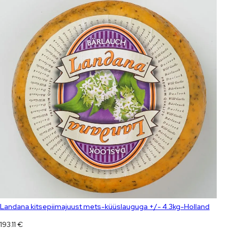
Landana kitsepiimajuust mets-küüslauguga +/- 4.3kg-Holland
193.11
€