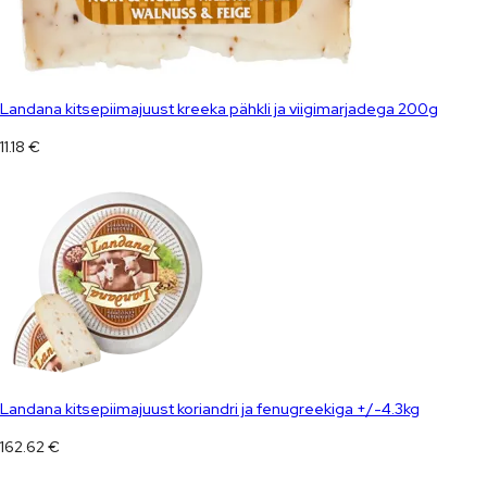
Landana kitsepiimajuust kreeka pähkli ja viigimarjadega 200g
11.18
€
Landana kitsepiimajuust koriandri ja fenugreekiga +/-4.3kg
162.62
€