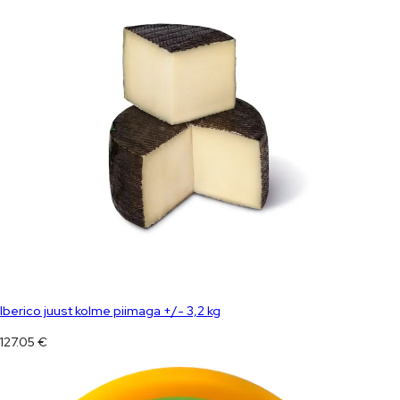
Iberico juust kolme piimaga +/- 3,2 kg
127.05
€