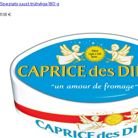
Speziato juust trühvliga 180 g
11.18
€