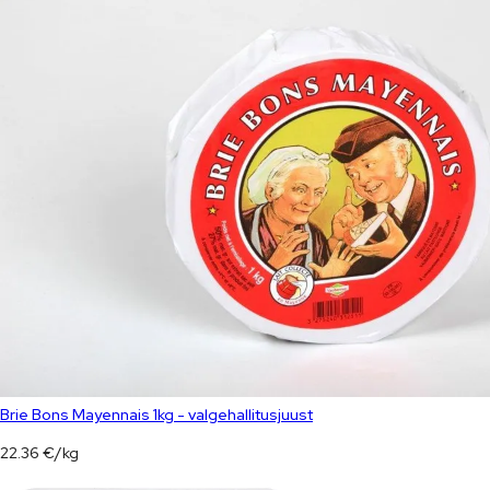
Brie Bons Mayennais 1kg - valgehallitusjuust
22.36
€
/
kg