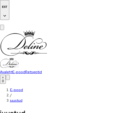
EST
Avaleht
E-pood
Retseptid
0
E-pood
/
juustud