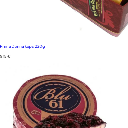
Prima Donna küps 220g
9.15
€
Blu 61 +/- 2,3 kg sinihallitusjuust
100.00
€