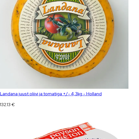
Landana juust oliivi ja tomatiga +/- 4,3kg - Holland
132.13
€