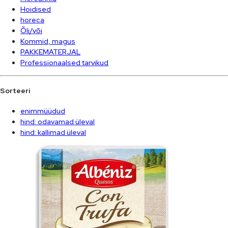
Hoidised
horeca
Õli/või
Kommid, magus
PAKKEMATERJAL
Professionaalsed tarvikud
Sorteeri
enimmüüdud
hind: odavamad üleval
hind: kallimad üleval