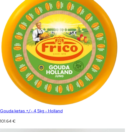
Gouda ketas +/- 4,5kg - Holland
101.64
€