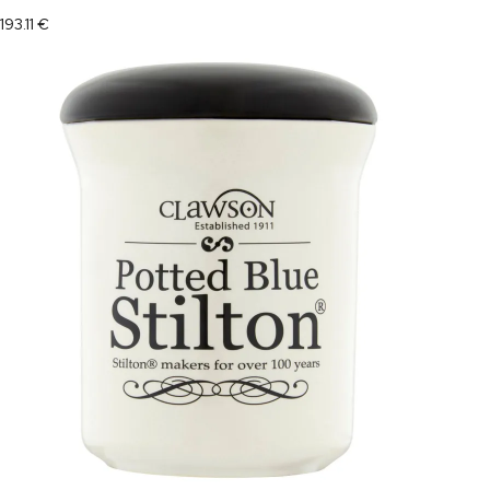
193.11
€