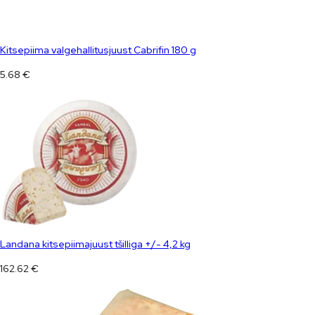
Kitsepiima valgehallitusjuust Cabrifin 180 g
5.68
€
Landana kitsepiimajuust tšilliga +/- 4,2 kg
162.62
€