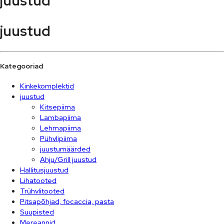
juustud
juustud
Kategooriad
Kinkekomplektid
juustud
Kitsepiima
Lambapiima
Lehmapiima
Pühvlipiima
juustumäärded
Ahju/Grill juustud
Hallitusjuustud
Lihatooted
Trühvlitooted
Pitsapõhjad, focaccia, pasta
Suupisted
Mereannid