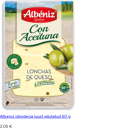
Albeniz oliividega juust viilutatud 60 g
2.05
€