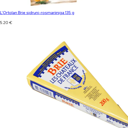
L’Ortolan Brie sidruni-rosmariiniga 135 g
5.20
€