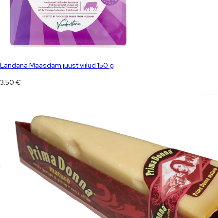
Landana Maasdam juust viilud 150 g
3.50
€