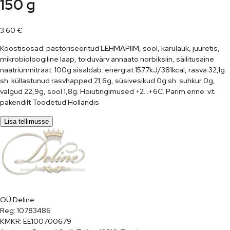
150 g
3.60
€
Koostisosad: pastöriseeritud LEHMAPIIM, sool, karulauk, juuretis,
mikrobioloogiline laap, toiduvärv annaato norbiksiin, säilitusaine
naatriumnitraat. 100g sisaldab: energiat 1577kJ/381kcal, rasva 32,1g
sh. küllastunud rasvhapped 21,6g, süsivesikud 0g sh. suhkur 0g,
valgud 22,9g, sool 1,8g. Hoiutingimused +2…+6C. Parim enne: v.t.
pakendilt Toodetud Hollandis
Lisa tellimusse
OÜ Deline

Reg: 10783486

KMKR: EE100700679
