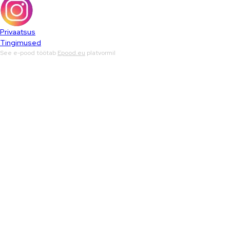
Privaatsus
Tingimused
See e-pood töötab
Epood.eu
platvormil