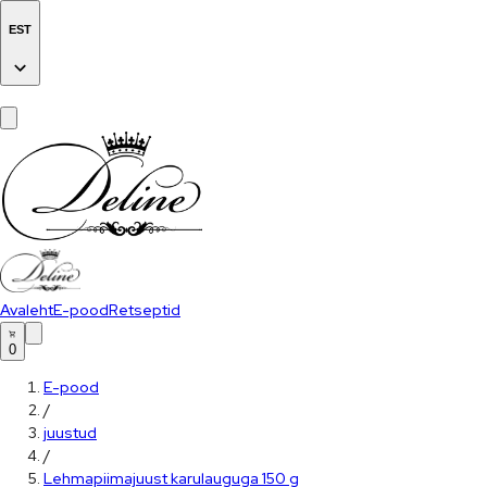
EST
Avaleht
E-pood
Retseptid
0
E-pood
/
juustud
/
Lehmapiimajuust karulauguga 150 g