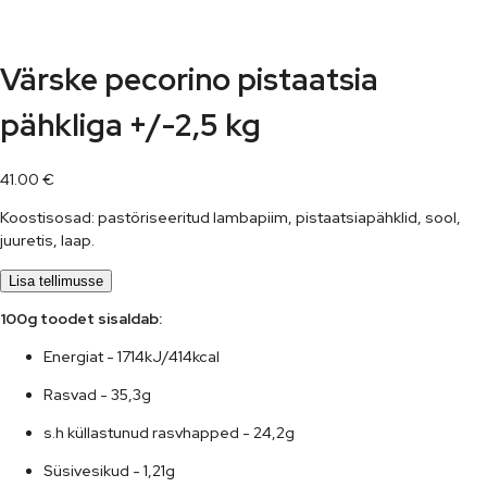
Värske pecorino pistaatsia
pähkliga +/-2,5 kg
41.00
€
Koostisosad: pastöriseeritud lambapiim, pistaatsiapähklid, sool,
juuretis, laap.
Lisa tellimusse
100g toodet sisaldab:	
Energiat - 1714kJ/414kcal
Rasvad - 35,3g
s.h küllastunud rasvhapped - 24,2g
Süsivesikud - 1,21g