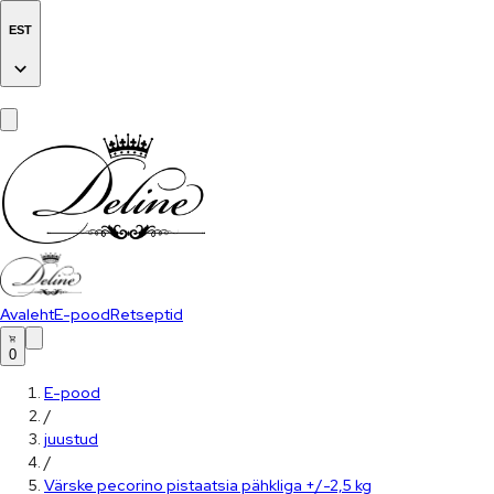
EST
Avaleht
E-pood
Retseptid
0
E-pood
/
juustud
/
Värske pecorino pistaatsia pähkliga +/-2,5 kg