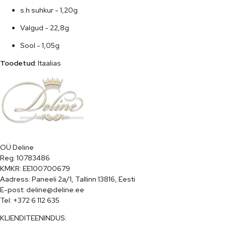
s.h suhkur - 1,20g
Valgud - 22,8g
Sool - 1,05g
Toodetud
: Itaalias
OÜ Deline

Reg: 10783486

KMKR: EE100700679

Aadress: Paneeli 2a/1, Tallinn 13816, Eesti

E-post: deline@deline.ee

Tel: +372 6 112 635
KLIENDITEENINDUS: