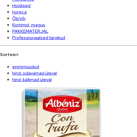
Hoidised
horeca
Õli/või
Kommid, magus
PAKKEMATERJAL
Professionaalsed tarvikud
Sorteeri
enimmüüdud
hind: odavamad üleval
hind: kallimad üleval