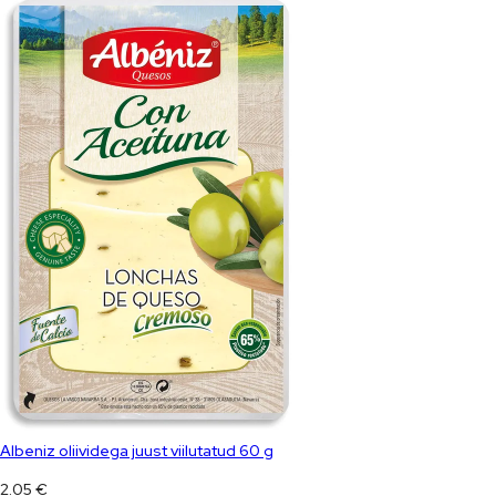
Albeniz oliividega juust viilutatud 60 g
2.05
€