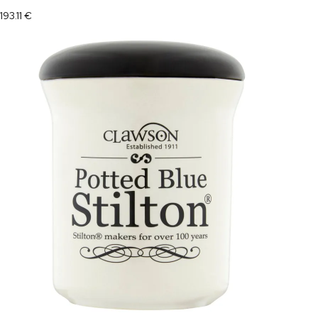
193.11
€