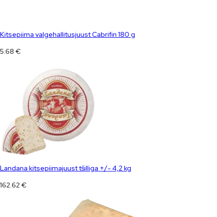
Kitsepiima valgehallitusjuust Cabrifin 180 g
5.68
€
Landana kitsepiimajuust tšilliga +/- 4,2 kg
162.62
€