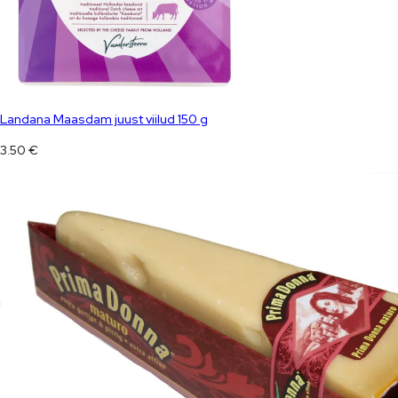
Landana Maasdam juust viilud 150 g
3.50
€