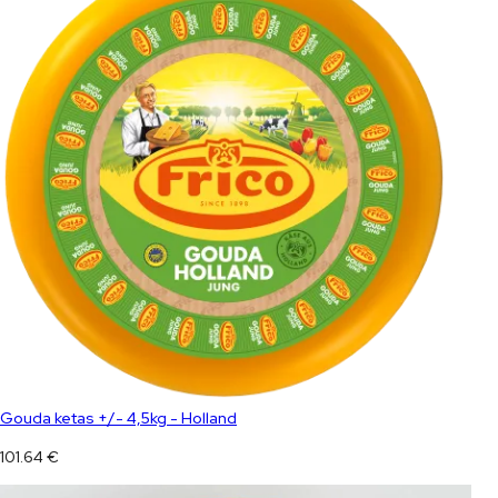
Gouda ketas +/- 4,5kg - Holland
101.64
€