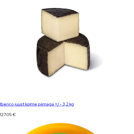
Iberico juust kolme piimaga +/- 3,2 kg
127.05
€