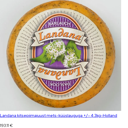
Landana kitsepiimajuust mets-küüslauguga +/- 4.3kg-Holland
193.11
€