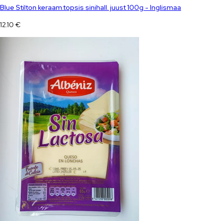
Blue Stilton keraam.topsis sinihall. juust 100g - Inglismaa
12.10
€