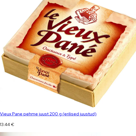
Vieux Pane pehme juust 200 g (erilised juustud)
13.44
€