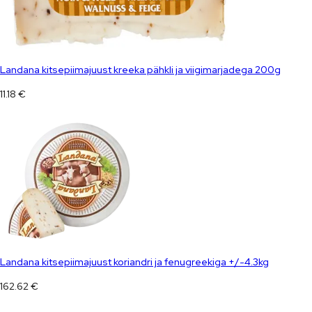
Landana kitsepiimajuust kreeka pähkli ja viigimarjadega 200g
11.18
€
Landana kitsepiimajuust koriandri ja fenugreekiga +/-4.3kg
162.62
€