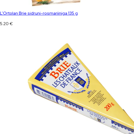
L’Ortolan Brie sidruni-rosmariiniga 135 g
5.20
€