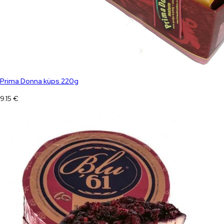
Prima Donna küps 220g
9.15
€
Blu 61 +/- 2,3 kg sinihallitusjuust
100.00
€