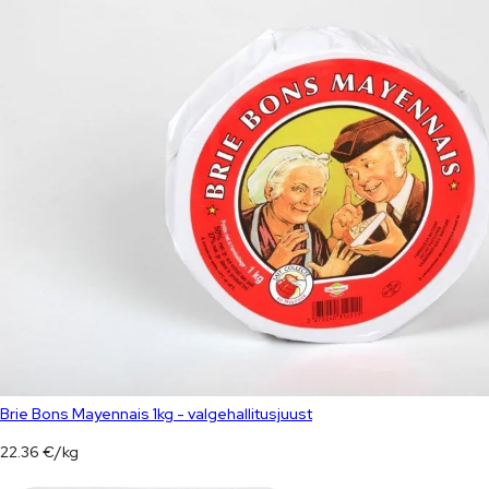
Brie Bons Mayennais 1kg - valgehallitusjuust
22.36
€
/
kg