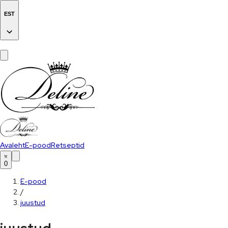
EST
Avaleht
E-pood
Retseptid
0
E-pood
/
juustud