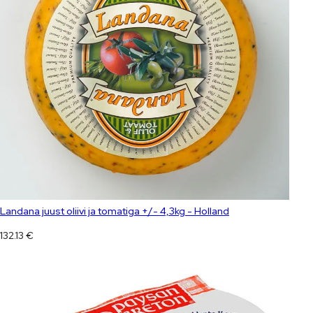
Landana juust oliivi ja tomatiga +/- 4,3kg - Holland
132.13
€