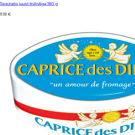
Speziato juust trühvliga 180 g
11.18
€