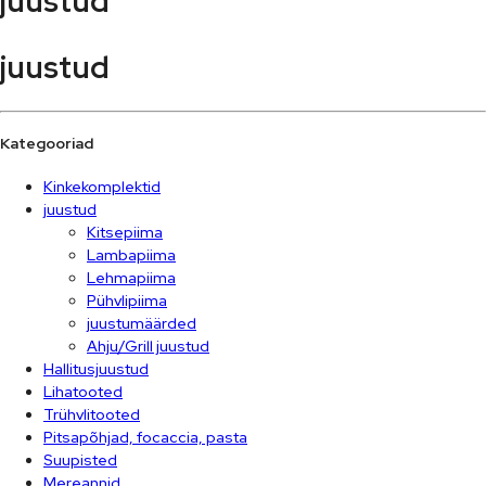
juustud
juustud
Kategooriad
Kinkekomplektid
juustud
Kitsepiima
Lambapiima
Lehmapiima
Pühvlipiima
juustumäärded
Ahju/Grill juustud
Hallitusjuustud
Lihatooted
Trühvlitooted
Pitsapõhjad, focaccia, pasta
Suupisted
Mereannid