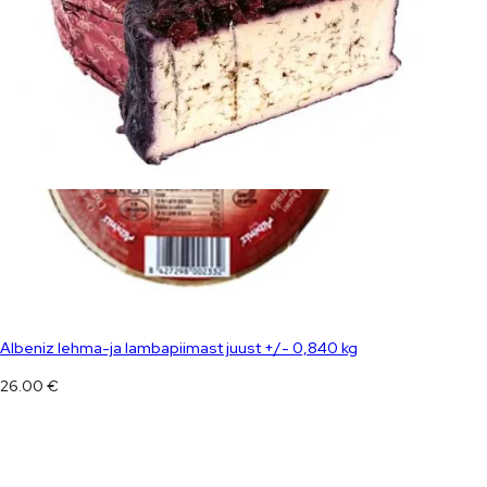
Albeniz lehma-ja lambapiimast juust +/- 0,840 kg
26.00
€