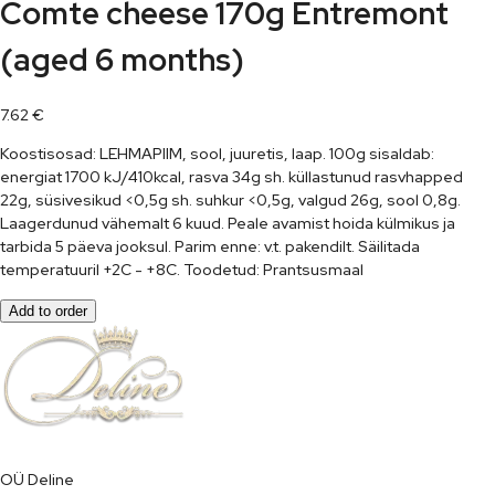
Comte cheese 170g Entremont
(aged 6 months)
7.62
€
Koostisosad: LEHMAPIIM, sool, juuretis, laap. 100g sisaldab:
energiat 1700 kJ/410kcal, rasva 34g sh. küllastunud rasvhapped
22g, süsivesikud <0,5g sh. suhkur <0,5g, valgud 26g, sool 0,8g.
Laagerdunud vähemalt 6 kuud. Peale avamist hoida külmikus ja
tarbida 5 päeva jooksul. Parim enne: v.t. pakendilt. Säilitada
temperatuuril +2C - +8C. Toodetud: Prantsusmaal
Add to order
OÜ Deline
