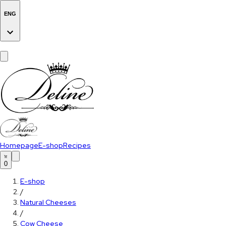
ENG
Homepage
E-shop
Recipes
0
E-shop
/
Natural Cheeses
/
Cow Cheese