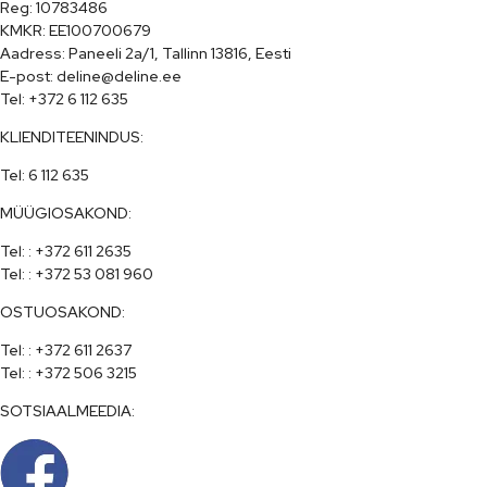
Reg: 10783486

KMKR: EE100700679

Aadress: Paneeli 2a/1, Tallinn 13816, Eesti

E-post: deline@deline.ee

Tel: +372 6 112 635
KLIENDITEENINDUS:
Tel: 6 112 635
MÜÜGIOSAKOND:
Tel: : +372 611 2635

Tel: : +372 53 081 960
OSTUOSAKOND:
Tel: : +372 611 2637

Tel: : +372 506 3215
SOTSIAALMEEDIA: