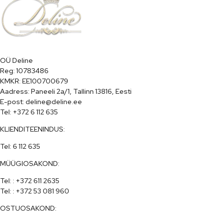
OÜ Deline

Reg: 10783486

KMKR: EE100700679

Aadress: Paneeli 2a/1, Tallinn 13816, Eesti

E-post: deline@deline.ee

Tel: +372 6 112 635
KLIENDITEENINDUS:
Tel: 6 112 635
MÜÜGIOSAKOND:
Tel: : +372 611 2635

Tel: : +372 53 081 960
OSTUOSAKOND: