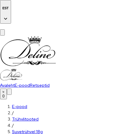
EST
Avaleht
E-pood
Retseptid
0
E-pood
/
Trühvlitooted
/
Suvetrühvel 18g