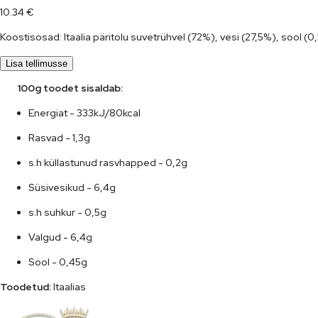
10.34
€
Koostisosad: Itaalia päritolu suvetrühvel (72%), vesi (27,5%), sool (0
Lisa tellimusse
      100g toodet sisaldab:
Energiat - 333kJ/80kcal
Rasvad - 1,3g
s.h küllastunud rasvhapped - 0,2g
Süsivesikud - 6,4g
s.h suhkur - 0,5g
Valgud - 6,4g
Sool - 0,45g
Toodetud:
 Itaalias