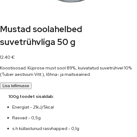
Mustad soolahelbed
suvetrühvliga 50 g
12.40
€
Koostisosad: Küprose must sool 89%, kuivatatud suvetrühvel 10%
(Tuber aestivum Vitt.), lõhna- ja maitseained.
Lisa tellimusse
      100g toodet sisaldab:
Energiat - 21kJ/5kcal
Rasvad - 0,5g
s.h küllastunud rasvhapped - 0,1g