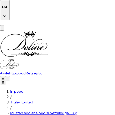
EST
Avaleht
E-pood
Retseptid
0
E-pood
/
Trühvlitooted
/
Mustad soolahelbed suvetrühvliga 50 g