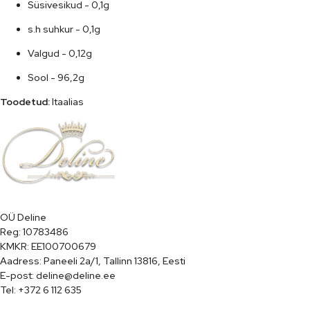
Süsivesikud - 0,1g
s.h suhkur - 0,1g
Valgud - 0,12g
Sool - 96,2g
Toodetud:
 Itaalias
OÜ Deline

Reg: 10783486

KMKR: EE100700679

Aadress: Paneeli 2a/1, Tallinn 13816, Eesti

E-post: deline@deline.ee

Tel: +372 6 112 635