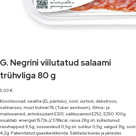
G. Negrini viilutatud salaami
trühvliga 80 g
5.03
€
Koostisosad: sealiha (EL päritolu), sool, vürtsid, dekstroos,
sahharoos, must trühvel 1% (Tuber aestivum), lõhna- ja
maitseained, antioksüdant E301, säilitusained E252, E250. 100g
sisaldab: energiat 1572kJ/378kcal, rasva 28g sh. küllastunud
rasvhapped 9,5g, süsivesikud 0,5g sh. suhkur 0,5g, valgud 31g, sool
4,2g. Pakendatud gaasikeskkonda. Säilitada kuivas ja jahedas