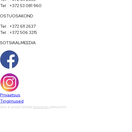
Tel: : +372 53 081 960
OSTUOSAKOND:
Tel: : +372 611 2637

Tel: : +372 506 3215
SOTSIAALMEEDIA:
Privaatsus
Tingimused
See e-pood töötab
Epood.eu
platvormil