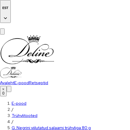
EST
Avaleht
E-pood
Retseptid
0
E-pood
/
Trühvlitooted
/
G. Negrini viilutatud salaami trühvliga 80 g