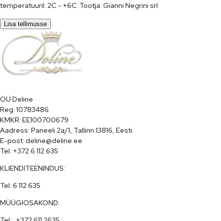
temperatuuril: 2C - +6C. Tootja: Gianni Negrini srl
Lisa tellimusse
OÜ Deline

Reg: 10783486

KMKR: EE100700679

Aadress: Paneeli 2a/1, Tallinn 13816, Eesti

E-post: deline@deline.ee

Tel: +372 6 112 635
KLIENDITEENINDUS:
Tel: 6 112 635
MÜÜGIOSAKOND:
Tel: : +372 611 2635
