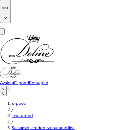
EST
Avaleht
E-pood
Retseptid
0
E-pood
/
Lihatooted
/
Salaamid, crudod, vinnutatud liha