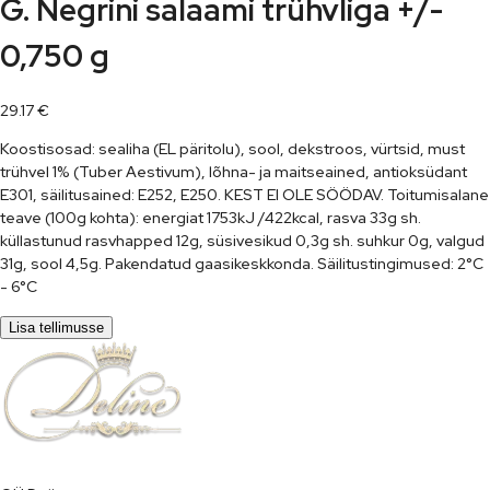
G. Negrini salaami trühvliga +/-
0,750 g
29.17
€
Koostisosad: sealiha (EL päritolu), sool, dekstroos, vürtsid, must
trühvel 1% (Tuber Aestivum), lõhna- ja maitseained, antioksüdant
E301, säilitusained: E252, E250. KEST EI OLE SÖÖDAV. Toitumisalane
teave (100g kohta): energiat 1753kJ /422kcal, rasva 33g sh.
küllastunud rasvhapped 12g, süsivesikud 0,3g sh. suhkur 0g, valgud
31g, sool 4,5g. Pakendatud gaasikeskkonda. Säilitustingimused: 2°C
- 6°C
Lisa tellimusse