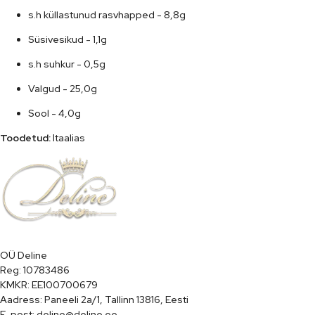
s.h küllastunud rasvhapped - 8,8g
Süsivesikud - 1,1g
s.h suhkur - 0,5g
Valgud - 25,0g
Sool - 4,0g
Toodetud:
 Itaalias
OÜ Deline

Reg: 10783486

KMKR: EE100700679

Aadress: Paneeli 2a/1, Tallinn 13816, Eesti

E-post: deline@deline.ee
