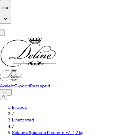
EST
Avaleht
E-pood
Retseptid
0
E-pood
/
Lihatooted
/
Salaami Spianata Piccante +/- 1,2 kg