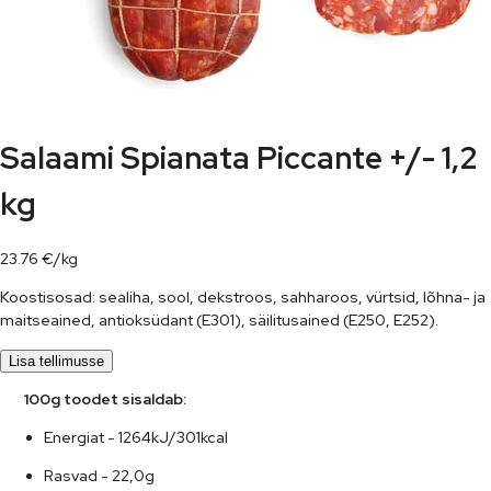
Salaami Spianata Piccante +/- 1,2
kg
23.76
€
/
kg
Koostisosad: sealiha, sool, dekstroos, sahharoos, vürtsid, lõhna- ja
maitseained, antioksüdant (E301), säilitusained (E250, E252).
Lisa tellimusse
      100g toodet sisaldab:
Energiat - 1264kJ/301kcal
Rasvad - 22,0g