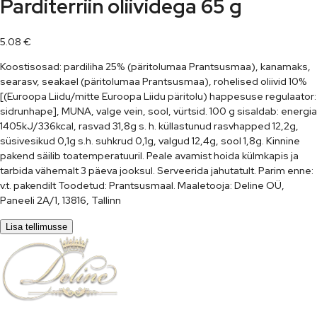
Parditerriin oliividega 65 g
5.08
€
Koostisosad: pardiliha 25% (päritolumaa Prantsusmaa), kanamaks,
searasv, seakael (päritolumaa Prantsusmaa), rohelised oliivid 10%
[(Euroopa Liidu/mitte Euroopa Liidu päritolu) happesuse regulaator:
sidrunhape], MUNA, valge vein, sool, vürtsid. 100 g sisaldab: energia
1405kJ/336kcal, rasvad 31,8g s. h. küllastunud rasvhapped 12,2g,
süsivesikud 0,1g s.h. suhkrud 0,1g, valgud 12,4g, sool 1,8g. Kinnine
pakend säilib toatemperatuuril. Peale avamist hoida külmkapis ja
tarbida vähemalt 3 päeva jooksul. Serveerida jahutatult. Parim enne:
v.t. pakendilt Toodetud: Prantsusmaal. Maaletooja: Deline OÜ,
Paneeli 2A/1, 13816, Tallinn
Lisa tellimusse