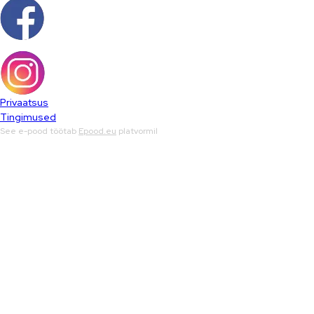
Privaatsus
Tingimused
See e-pood töötab
Epood.eu
platvormil