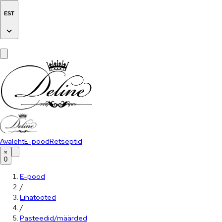
EST
Avaleht
E-pood
Retseptid
0
E-pood
/
Lihatooted
/
Pasteedid/määrded