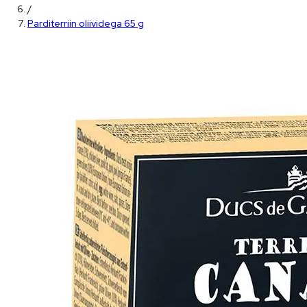
/
Parditerriin oliividega 65 g