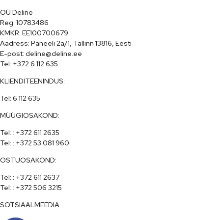
OÜ Deline

Reg: 10783486

KMKR: EE100700679

Aadress: Paneeli 2a/1, Tallinn 13816, Eesti

E-post: deline@deline.ee

Tel: +372 6 112 635
KLIENDITEENINDUS:
Tel: 6 112 635
MÜÜGIOSAKOND:
Tel: : +372 611 2635

Tel: : +372 53 081 960
OSTUOSAKOND:
Tel: : +372 611 2637

Tel: : +372 506 3215
SOTSIAALMEEDIA: