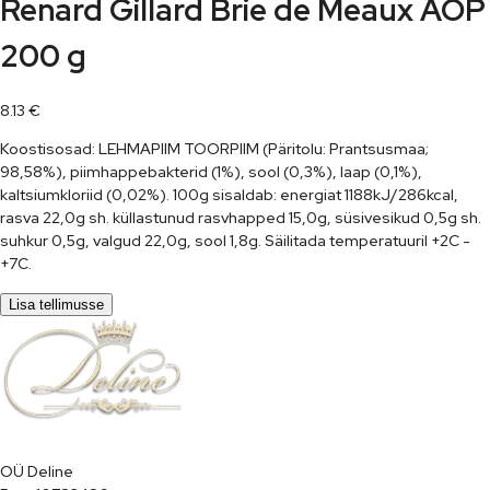
Renard Gillard Brie de Meaux AOP
200 g
8.13
€
Koostisosad: LEHMAPIIM TOORPIIM (Päritolu: Prantsusmaa;
98,58%), piimhappebakterid (1%), sool (0,3%), laap (0,1%),
kaltsiumkloriid (0,02%). 100g sisaldab: energiat 1188kJ/286kcal,
rasva 22,0g sh. küllastunud rasvhapped 15,0g, süsivesikud 0,5g sh.
suhkur 0,5g, valgud 22,0g, sool 1,8g. Säilitada temperatuuril +2C -
+7C.
Lisa tellimusse
OÜ Deline
