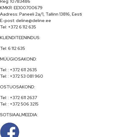
Reg: 10783486

KMKR: EE100700679

Aadress: Paneeli 2a/1, Tallinn 13816, Eesti

E-post: deline@deline.ee

Tel: +372 6 112 635
KLIENDITEENINDUS:
Tel: 6 112 635
MÜÜGIOSAKOND:
Tel: : +372 611 2635

Tel: : +372 53 081 960
OSTUOSAKOND:
Tel: : +372 611 2637

Tel: : +372 506 3215
SOTSIAALMEEDIA: