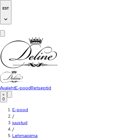
EST
Avaleht
E-pood
Retseptid
0
E-pood
/
juustud
/
Lehmapiima