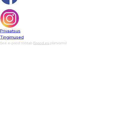
Privaatsus
Tingimused
See e-pood töötab
Epood.eu
platvormil