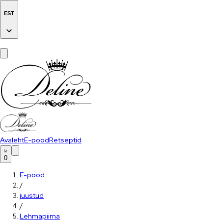
EST
Avaleht
E-pood
Retseptid
0
E-pood
/
juustud
/
Lehmapiima