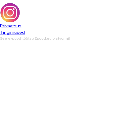
Privaatsus
Tingimused
See e-pood töötab
Epood.eu
platvormil