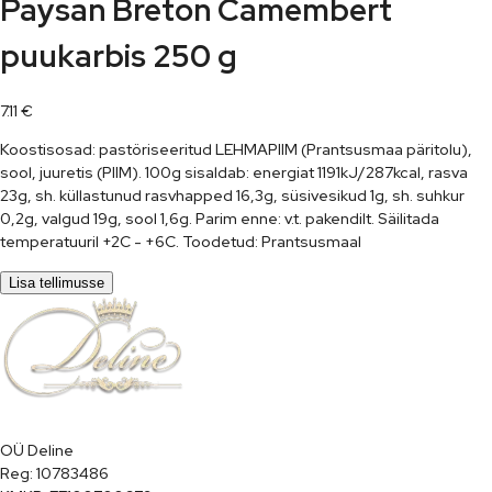
Paysan Breton Camembert
puukarbis 250 g
7.11
€
Koostisosad: pastöriseeritud LEHMAPIIM (Prantsusmaa päritolu),
sool, juuretis (PIIM). 100g sisaldab: energiat 1191kJ/287kcal, rasva
23g, sh. küllastunud rasvhapped 16,3g, süsivesikud 1g, sh. suhkur
0,2g, valgud 19g, sool 1,6g. Parim enne: v.t. pakendilt. Säilitada
temperatuuril +2C - +6C. Toodetud: Prantsusmaal
Lisa tellimusse
OÜ Deline

Reg: 10783486
