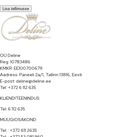
Lisa tellimusse
OÜ Deline

Reg: 10783486

KMKR: EE100700679

Aadress: Paneeli 2a/1, Tallinn 13816, Eesti

E-post: deline@deline.ee

Tel: +372 6 112 635
KLIENDITEENINDUS:
Tel: 6 112 635
MÜÜGIOSAKOND:
Tel: : +372 611 2635

Tel: : +372 53 081 960