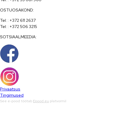
OSTUOSAKOND:
Tel: : +372 611 2637

Tel: : +372 506 3215
SOTSIAALMEEDIA:
Privaatsus
Tingimused
See e-pood töötab
Epood.eu
platvormil