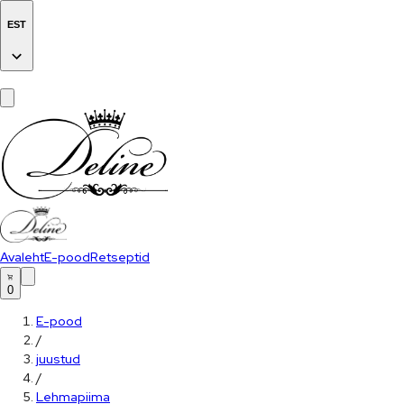
EST
Avaleht
E-pood
Retseptid
0
E-pood
/
juustud
/
Lehmapiima