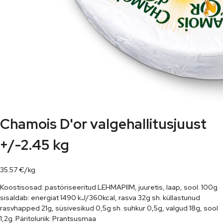
Chamois D'or valgehallitusjuust
+/-2.45 kg
35.57
€
/
kg
Koostisosad: pastöriseeritud LEHMAPIIM, juuretis, laap, sool. 100g
sisaldab: energiat 1490 kJ/360kcal, rasva 32g sh. küllastunud
rasvhapped 21g, süsivesikud 0,5g sh. suhkur 0,5g, valgud 18g, sool
1,2g. Päritoluriik: Prantsusmaa