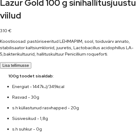
Lazur Gold 100 g sinihallitusjuustu
viilud
3.10
€
Koostisosad: pastöriseeritud LEHMAPIIM, sool, toiduvärv annato,
stabilisaator kaltsiumkloriid, juuretis, Lactobacillus acidophillus LA-
5,bakterikultuurid, hallituskultuur Penicillium roqueforti.
Lisa tellimusse
      100g toodet sisaldab:
Energiat - 1447kJ/349kcal
Rasvad - 30g
s.h küllastunud rasvhapped - 20g
Süsivesikud - 1,8g
s.h suhkur - 0g