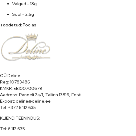
Valgud - 18g
Sool - 2,5g
Toodetud:
 Poolas
OÜ Deline

Reg: 10783486

KMKR: EE100700679

Aadress: Paneeli 2a/1, Tallinn 13816, Eesti

E-post: deline@deline.ee

Tel: +372 6 112 635
KLIENDITEENINDUS:
Tel: 6 112 635