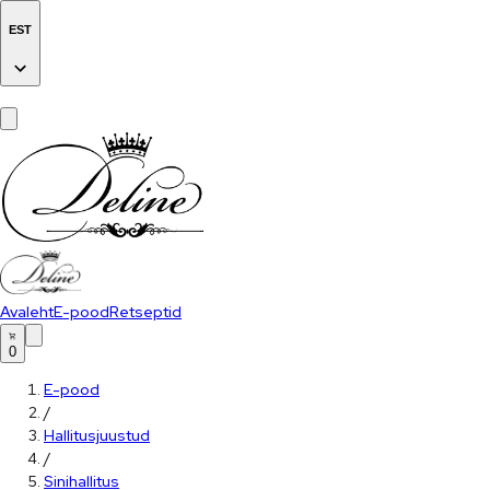
EST
Avaleht
E-pood
Retseptid
0
E-pood
/
Hallitusjuustud
/
Sinihallitus