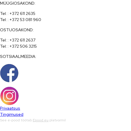
MÜÜGIOSAKOND:
Tel: : +372 611 2635

Tel: : +372 53 081 960
OSTUOSAKOND:
Tel: : +372 611 2637

Tel: : +372 506 3215
SOTSIAALMEEDIA:
Privaatsus
Tingimused
See e-pood töötab
Epood.eu
platvormil